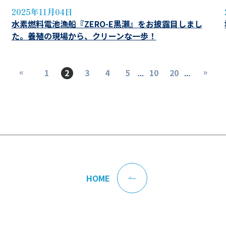
2025年11月04日
水素燃料電池漁船『ZERO-E黒瀬』をお披露目しまし
た。養殖の現場から、クリーンな一歩！
«
»
1
2
3
4
5
10
20
...
...
HOME